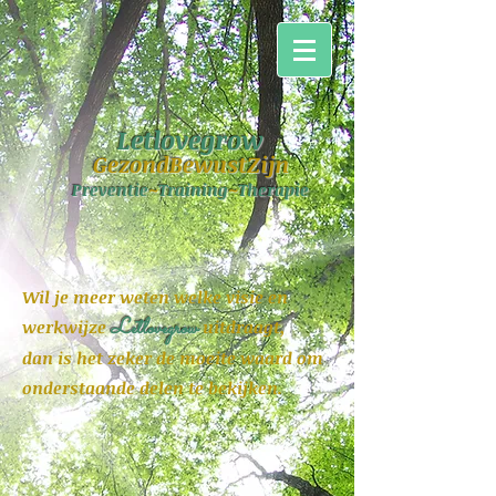
Letlovegrow
GezondBewustZijn
Preventie
~
Training
~
Therapie
Wil je meer weten welke visie en
Letlovegrow
werkwijze
uitdraagt,
dan is het zeker de moeite waard om
onderstaande delen te bekijken.